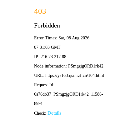
👑 神马影院手机在线观看
尊享首
神马影院片
经典殿
每日尊
我的神马影
页
库
堂
荐
院
🏆 神马影院
热榜
1. 热辣滚烫 ⭐
9.5
2. 飞驰人生2
⭐ 9.2
3. 庆余年2 ⭐
👑 神马影院尊享 · 光
9.7
影盛宴
神马影院手机在线观看
提供
免费
📺 今日神马
观看
海量高清影视，
在线影视
秒
影院更新
加载无广告。
每日更新
热播剧集